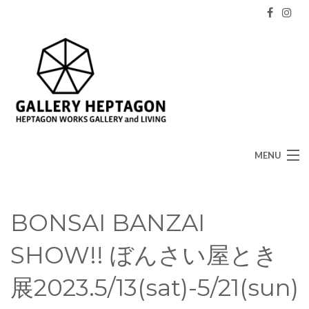
MENU
HOME
BONSAI BANZAI
GALLERY HEPTAGON
SHOW!! ぼんさい屋とき
Daily movement
展2023.5/13(sat)-5/21(sun)
Access