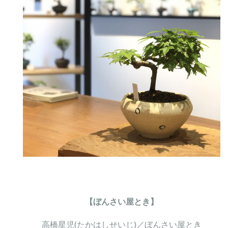
【ぼんさい屋とき】
高橋星児(たかはしせいじ)／ぼんさい屋とき