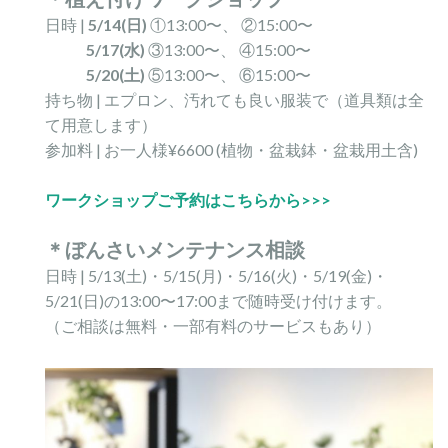
日時 |
5/14(日)
①13:00〜、 ②15:00〜
5/17(水)
③13:00〜、 ④15:00〜
5/20(土)
⑤13:00〜、 ⑥15:00〜
持ち物 | エプロン、汚れても良い服装で（道具類は全
て用意します）
参加料 | お一人様¥6600 (植物・盆栽鉢・盆栽用土含)
ワークショップご予約はこちらから>>>
＊ぼんさいメンテナンス相談
日時 | 5/13(土)・5/15(月)・5/16(火)・5/19(金)・
5/21(日)の13:00〜17:00まで随時受け付けます。
（ご相談は無料・一部有料のサービスもあり）