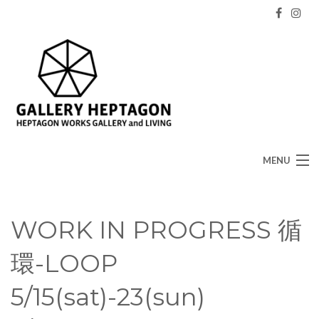
MENU
HOME
WORK IN PROGRESS 循
GALLERY HEPTAGON
環-LOOP
Daily movement
5/15(sat)-23(sun)
Access