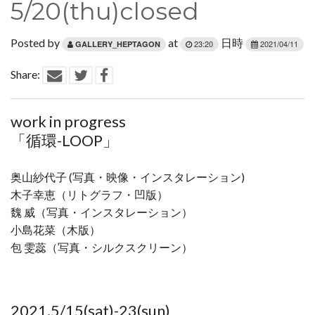
5/20(thu)closed
Contact
Posted by
at
日時
23:20
2021/04/11
GALLERY_HEPTAGON
Share:
work in progress
「循環-LOOP」
奥山紗代子 (写真・映像・インスタレーション)
木子幸恵（リトグラフ・凹版）
魏 威（写真・インスタレーション）
小島花菜（木版）
包 雯蕊（写真・シルクスクリーン）
2021.5/15(sat)-23(sun)